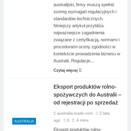
australijski, firmy muszą spełnić
szereg wymagań regulacyjnych i
standardów technicznych.
Niniejszy artykuł przybliża
najważniejsze zagadnienia
związane z certyfikacją, normami i
procedurami oceny zgodności w
kontekście prowadzenia biznesu w
Australii. Regulacje…
Czytaj więcej
Eksport produktów rolno-
spożywczych do Australii –
od rejestracji po sprzedaż
australia-trade.com
2 lata
ago
0
4 mins
AUSTRALIA
Eksport produktów rolno-